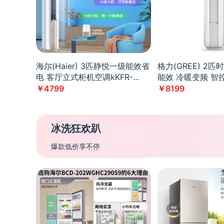
海尔(Haier) 3匹静悦一级能效省
格力(GREE) 2
电 客厅立式柜机空调kKFR-
能效 冷暖变频 智
72LW/28KCA81U1
空调KFR-
￥4799
￥8199
50LW/(50567)FN
B1(WIFI)文艺灰
冰洗狂欢趴
爆款低价享不停