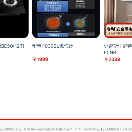
E50(12T)
华帝i10309L燃气灶
史密斯佳尼特
60NB
￥1999
￥2399
39900132
互联网药品信息服务资格证编号（沪）-经营性-2019-0006/(京）-经营性-