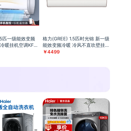
)1.5匹一级能效变频
格力(GREE) 1.5匹时光锦 新一级
冷暖挂机空调KFR-
能效变频冷暖 冷风不直吹壁挂
D81U1
式空调KFR-
￥4499
35GW/(35586)FNhAb-
B1(WIFI)格调米