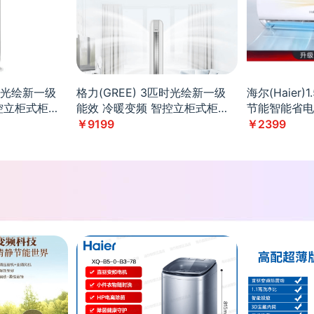
匹时光绘新一级
格力(GREE) 3匹时光绘新一级
海尔(Haier
控立柜式柜机
能效 冷暖变频 智控立柜式柜机
节能智能省电
空调KFR-
35GW/B1KD
￥9199
￥2399
hAc-
72LW/(72567)FNhAc-B1(WIFI)
文艺灰