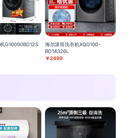
G10090BD12S
海尔滚筒洗衣机XQG100-
BD14326L
￥2499